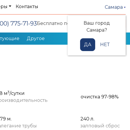
еры
Контакты
Самара
800) 775-71-93
Ваш город
Заказать звонок
Бесплатно по РФ
Самара?
ктующие
Другое
ДА
НЕТ
3
,8 м
/сутки
очистка 97-98%
роизводительность
,79 м.
240 л.
алегание трубы
залповый сброс