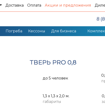
Доставка
Оплата
Акции и предложения
Дил
8 (
Погреба
Кессоны
Для бизнеса
Компле
ТВЕРЬ PRO 0,8
0
до 5 человек
п
1,3 х 1,3 х 2,0 м.
0
габариты
з