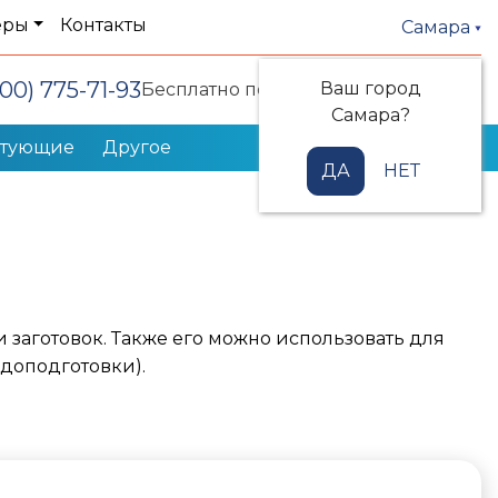
еры
Контакты
Самара
800) 775-71-93
Ваш город
Заказать звонок
Бесплатно по РФ
Самара?
ктующие
Другое
ДА
НЕТ
 заготовок. Также его можно использовать для
доподготовки).